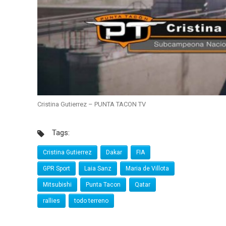
Cristina Gutierrez – PUNTA TACON TV
Tags:
Cristina Gutierrez
Dakar
FIA
GPR Sport
Laia Sanz
Maria de Villota
Mitsubishi
Punta Tacon
Qatar
rallies
todo terreno