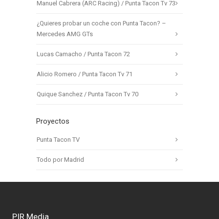
Manuel Cabrera (ARC Racing) / Punta Tacon Tv 73
¿Quieres probar un coche con Punta Tacon? –
Mercedes AMG GTs
Lucas Camacho / Punta Tacon 72
Alicio Romero / Punta Tacon Tv 71
Quique Sanchez / Punta Tacon Tv 70
Proyectos
Punta Tacon TV
Todo por Madrid
PIR Media